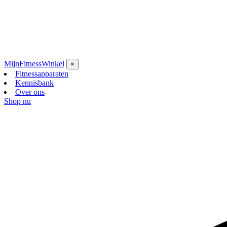
Mijn
Fitness
Winkel
×
Fitnessapparaten
Kennisbank
Over ons
Shop nu