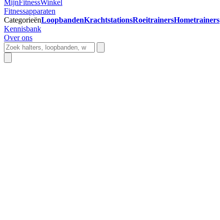
Mijn
Fitness
Winkel
Fitnessapparaten
Categorieën
Loopbanden
Krachtstations
Roeitrainers
Hometrainers
Kennisbank
Over ons